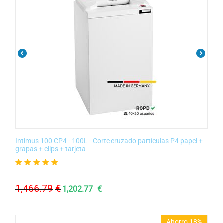
Intimus 100 CP4 - 100L - Corte cruzado partículas P4 papel +
grapas + clips + tarjeta
1,466.79
€
1,202.77
€
Ahorro 18%