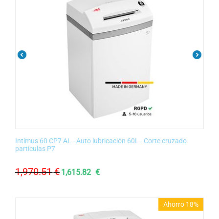
Intimus 60 CP7 AL - Auto lubricación 60L - Corte cruzado
partículas P7
1,970.51
€
1,615.82
€
Ahorro 18%