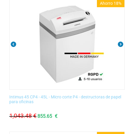
Ahorro 18%
Intimus 45 CP4 - 45L - Micro corte P4 - destructoras de papel
para oficinas
1,043.48
€
855.65
€