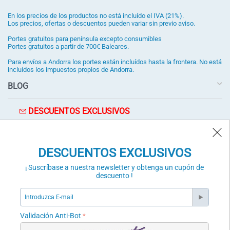
En los precios de los productos no está incluído el IVA (21%).
Los precios, ofertas o descuentos pueden variar sin previo aviso.
Portes gratuitos para península excepto consumibles
Portes gratuitos a partir de 700€ Baleares.
Para envíos a Andorra los portes están incluídos hasta la frontera. No está
incluídos los impuestos propios de Andorra.
BLOG
DESCUENTOS EXCLUSIVOS
¡ Suscríbase a nuestra newsletter y obtenga un cupón de
descuento !
DESCUENTOS EXCLUSIVOS
SUSCRÍBETE
¡ Suscríbase a nuestra newsletter y obtenga un cupón de
Validación Anti-Bot
descuento !
Validación Anti-Bot