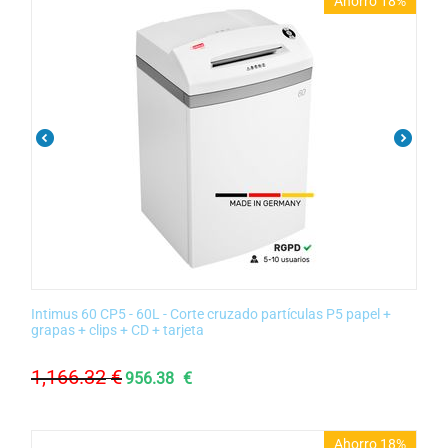
Ahorro 18%
Intimus 60 CP5 - 60L - Corte cruzado partículas P5 papel +
grapas + clips + CD + tarjeta
1,166.32
€
956.38
€
Ahorro 18%