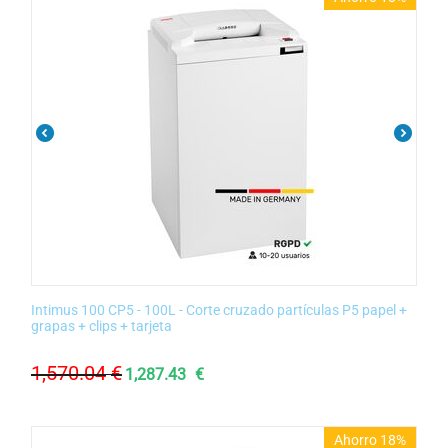
Intimus 100 CP5 - 100L - Corte cruzado partículas P5 papel +
grapas + clips + tarjeta
1,570.04
€
1,287.43
€
Ahorro 18%