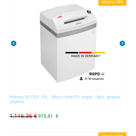
Ahorro 18%
Intimus 45 CP5 - 45L - Micro corte P5 - papel - clips - grapas -
tarjetas
1,116.36
€
915.41
€