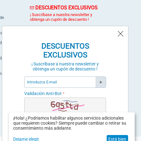
DESCUENTOS EXCLUSIVOS
¡ Suscríbase a nuestra newsletter y
 de
obtenga un cupón de descuento !
ra
dora
DESCUENTOS
SUSCRÍBETE
EXCLUSIVOS
dora
Validación Anti-Bot
¡ Suscríbase a nuestra newsletter y
obtenga un cupón de descuento !
ral
Validación Anti-Bot
Puede darse de baja en cualquier momento a
través del enlace de la newsletter
¡Hola! ¿Podríamos habilitar algunos servicios adicionales
que requieren cookies? Siempre puede cambiar o retirar su
consentimiento más adelante.
Powered by
Hungryweb
.
Dejame elegir
Está bien