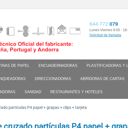
644 772
079
Lunes-Viernes 9:00 - 18
Solicitud de llamada
TINAS DE PAPEL
ENCUADERNADORAS
PLASTIFICADORAS Y
NQUEADORAS
DIRECCIONADORAS
ABRIDORAS DE CARTAS
TADORAS
SANIDAD
RESTAURANTES Y HOTELES
ado partículas P4 papel + grapas + clips + tarjeta
e cruzado partículas P4 papel + gra