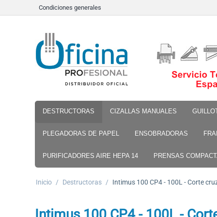
Condiciones generales
DESTRUCTORAS
CIZALLAS MANUALES
GUILLO
PLEGADORAS DE PAPEL
ENSOBRADORAS
FRA
PURIFICADORES AIRE HEPA 14
PRENSAS COMPAC
Inicio
/
Destructoras
/
Intimus 100 CP4 - 100L - Corte cruz
Intimus 100 CP4 - 100L - Cort