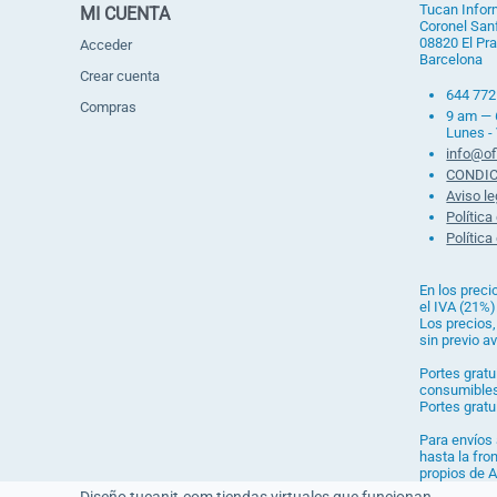
Tucan Infor
MI CUENTA
Coronel Sanf
08820 El Pra
Acceder
Barcelona
Crear cuenta
644 772
Compras
9 am —
Lunes -
info@of
CONDIC
Aviso le
Política
Política
En los preci
el IVA (21%)
Los precios,
sin previo av
Portes gratu
consumible
Portes gratu
Para envíos 
hasta la fro
propios de A