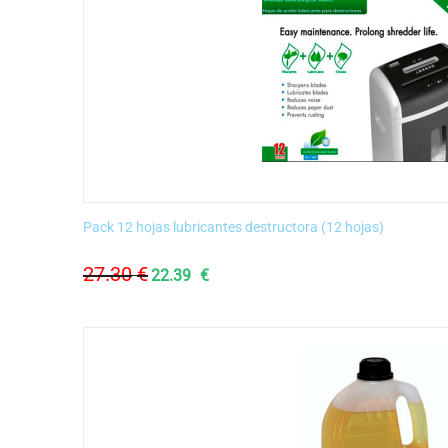
Pack 12 hojas lubricantes destructora (12 hojas)
27.30
€
22.39
€