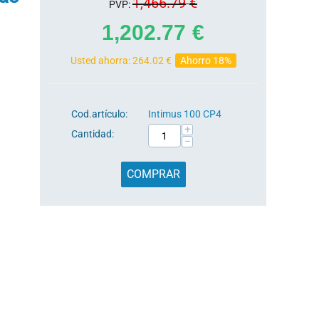
1,466.79
€
PVP:
1,202.77
€
Usted ahorra:
264.02
€
Ahorro 18%
Cod.artículo:
Intimus 100 CP4
+
Cantidad:
−
COMPRAR