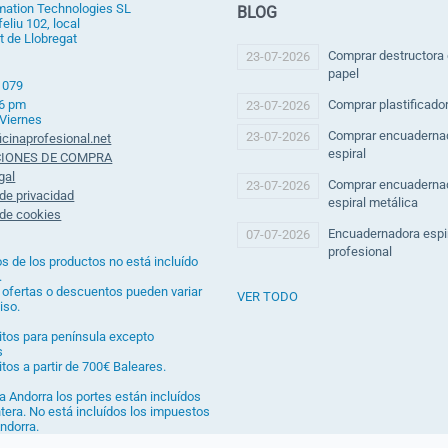
mation Technologies SL
BLOG
eliu 102, local
t de Llobregat
Comprar destructora
23-07-2026
papel
 079
 6 pm
Comprar plastificado
23-07-2026
 Viernes
Comprar encuaderna
23-07-2026
icinaprofesional.net
espiral
IONES DE COMPRA
gal
Comprar encuaderna
23-07-2026
 de privacidad
espiral metálica
 de cookies
Encuadernadora espi
07-07-2026
profesional
os de los productos no está incluído
.
 ofertas o descuentos pueden variar
VER TODO
iso.
itos para península excepto
s
itos a partir de 700€ Baleares.
a Andorra los portes están incluídos
ntera. No está incluídos los impuestos
ndorra.