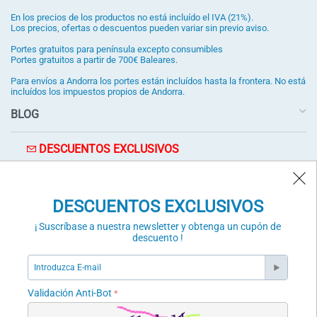
En los precios de los productos no está incluído el IVA (21%).
Los precios, ofertas o descuentos pueden variar sin previo aviso.
Portes gratuitos para península excepto consumibles
Portes gratuitos a partir de 700€ Baleares.
Para envíos a Andorra los portes están incluídos hasta la frontera. No está
incluídos los impuestos propios de Andorra.
BLOG
DESCUENTOS EXCLUSIVOS
¡ Suscríbase a nuestra newsletter y obtenga un cupón de
descuento !
DESCUENTOS EXCLUSIVOS
SUSCRÍBETE
¡ Suscríbase a nuestra newsletter y obtenga un cupón de
Validación Anti-Bot
descuento !
Validación Anti-Bot
Puede darse de baja en cualquier momento a través del enlace de la