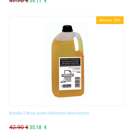
47.70
€
39.11
€
Ahorro 18%
Botella 2 litros aceite lubricante destructora
42.90
€
35.18
€