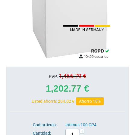
1,466.79
€
PVP:
1,202.77
€
Usted ahorra:
264.02
€
Ahorro 18%
Cod.artículo:
Intimus 100 CP4
+
Cantidad: