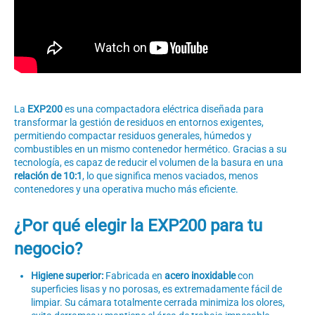
La
EXP200
es una compactadora eléctrica diseñada para
transformar la gestión de residuos en entornos exigentes,
permitiendo compactar residuos generales, húmedos y
combustibles en un mismo contenedor hermético. Gracias a su
tecnología, es capaz de reducir el volumen de la basura en una
relación de 10:1
, lo que significa menos vaciados, menos
contenedores y una operativa mucho más eficiente.
¿Por qué elegir la EXP200 para tu
negocio?
Higiene superior:
Fabricada en
acero inoxidable
con
superficies lisas y no porosas, es extremadamente fácil de
limpiar. Su cámara totalmente cerrada minimiza los olores,