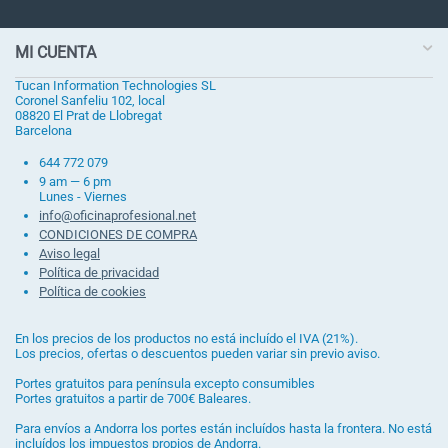
MI CUENTA
Tucan Information Technologies SL
Coronel Sanfeliu 102, local
08820 El Prat de Llobregat
Barcelona
644 772 079
9 am — 6 pm
Lunes - Viernes
info@oficinaprofesional.net
CONDICIONES DE COMPRA
Aviso legal
Política de privacidad
Política de cookies
En los precios de los productos no está incluído el IVA (21%).
Los precios, ofertas o descuentos pueden variar sin previo aviso.
Portes gratuitos para península excepto consumibles
Portes gratuitos a partir de 700€ Baleares.
Para envíos a Andorra los portes están incluídos hasta la frontera. No está
incluídos los impuestos propios de Andorra.