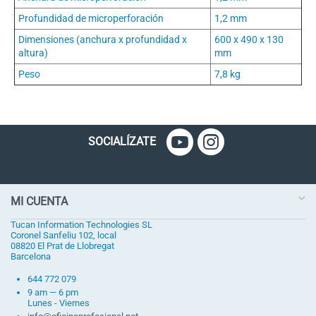
Profundidad de microperforación
1,2 mm
Dimensiones (anchura x profundidad x
600 x 490 x 130
altura)
mm
Peso
7,8 kg
SOCIALÍZATE
MI CUENTA
Tucan Information Technologies SL
Coronel Sanfeliu 102, local
08820 El Prat de Llobregat
Barcelona
644 772 079
9 am — 6 pm
Lunes - Viernes