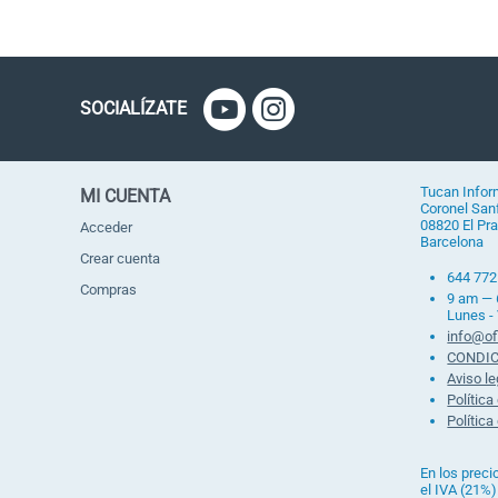
SOCIALÍZATE
Tucan Infor
MI CUENTA
Coronel Sanf
08820 El Pra
Acceder
Barcelona
Crear cuenta
644 772
Compras
9 am —
Lunes -
info@of
CONDIC
Aviso le
Política
Política
En los preci
el IVA (21%)