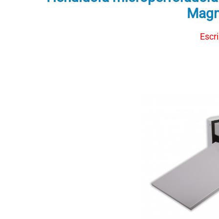
Magn
Escr