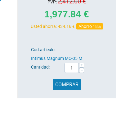
2,412.00
€
PVP:
1,977.84
€
Usted ahorra:
434.16
€
Ahorro 18%
Cod.artículo:
Intimus Magnum MC-35 M
+
Cantidad:
−
COMPRAR