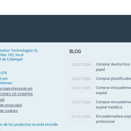
mation Technologies SL
BLOG
eliu 102, local
t de Llobregat
Comprar destructora
23-07-2026
papel
 079
 6 pm
Comprar plastificado
23-07-2026
 Viernes
Comprar encuaderna
23-07-2026
icinaprofesional.net
espiral
IONES DE COMPRA
gal
Comprar encuaderna
23-07-2026
 de privacidad
espiral metálica
 de cookies
Encuadernadora espi
07-07-2026
profesional
os de los productos no está incluído
.