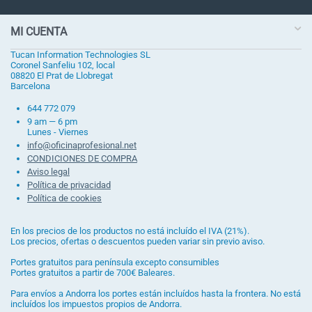
MI CUENTA
Tucan Information Technologies SL
Coronel Sanfeliu 102, local
08820 El Prat de Llobregat
Barcelona
644 772 079
9 am — 6 pm
Lunes - Viernes
info@oficinaprofesional.net
CONDICIONES DE COMPRA
Aviso legal
Política de privacidad
Política de cookies
En los precios de los productos no está incluído el IVA (21%).
Los precios, ofertas o descuentos pueden variar sin previo aviso.
Portes gratuitos para península excepto consumibles
Portes gratuitos a partir de 700€ Baleares.
Para envíos a Andorra los portes están incluídos hasta la frontera. No está
incluídos los impuestos propios de Andorra.