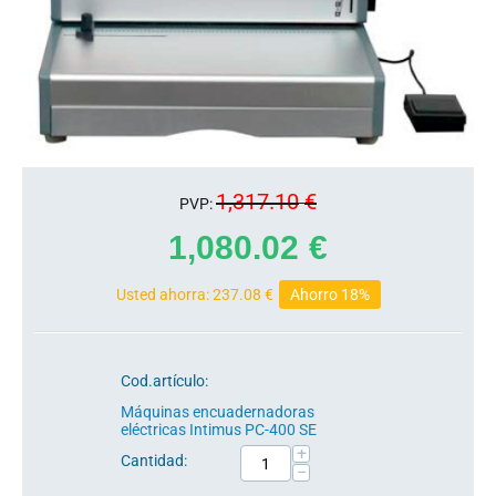
1,317.10
€
PVP:
1,080.02
€
Usted ahorra:
237.08
€
Ahorro 18%
Cod.artículo:
Máquinas encuadernadoras
eléctricas Intimus PC-400 SE
+
Cantidad:
−