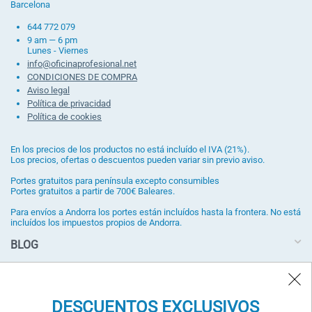
Barcelona
644 772 079
9 am — 6 pm
Lunes - Viernes
info@oficinaprofesional.net
CONDICIONES DE COMPRA
Aviso legal
Política de privacidad
Política de cookies
En los precios de los productos no está incluído el IVA (21%).
Los precios, ofertas o descuentos pueden variar sin previo aviso.
Portes gratuitos para península excepto consumibles
Portes gratuitos a partir de 700€ Baleares.
Para envíos a Andorra los portes están incluídos hasta la frontera. No está
incluídos los impuestos propios de Andorra.
BLOG
DESCUENTOS EXCLUSIVOS
¡ Suscríbase a nuestra newsletter y obtenga un cupón de
DESCUENTOS EXCLUSIVOS
descuento !