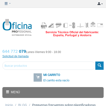
644 772
079
Lunes-Viernes 9:00 - 18.00
Solicitud de llamada
MI CARRITO
El carrito esta vacío
MENÚ
Inicio
/
BLOG
/
Preguntas frecuentes sobre plastificadoras