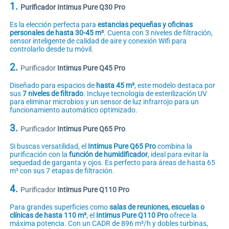
1.
Purificador Intimus Pure Q30 Pro
Es la elección perfecta para
estancias pequeñas y oficinas
personales de hasta 30-45 m²
. Cuenta con 3 niveles de filtración,
sensor inteligente de calidad de aire y conexión Wifi para
controlarlo desde tu móvil.
2.
Purificador
Intimus Pure Q45 Pro
Diseñado para espacios de
hasta 45 m²
, este modelo destaca por
sus
7 niveles de filtrado
. Incluye tecnología de esterilización UV
para eliminar microbios y un sensor de luz infrarrojo para un
funcionamiento automático optimizado.
3.
Purificador
Intimus Pure Q65 Pro
Si buscas versatilidad, el
Intimus Pure Q65 Pro
combina la
purificación con la
función de humidificador
, ideal para evitar la
sequedad de garganta y ojos. Es perfecto para áreas de hasta 65
m² con sus 7 etapas de filtración.
4.
Purificador
Intimus Pure Q110 Pro
Para grandes superficies como
salas de reuniones, escuelas o
clínicas de hasta 110 m²
, el
Intimus Pure Q110 Pro
ofrece la
máxima potencia. Con un CADR de 896 m³/h y dobles turbinas,