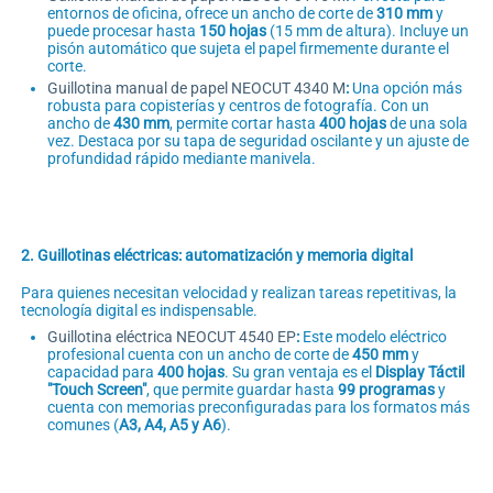
entornos de oficina, ofrece un ancho de corte de
310 mm
y
puede procesar hasta
150 hojas
(15 mm de altura). Incluye un
pisón automático que sujeta el papel firmemente durante el
corte.
Guillotina manual de papel NEOCUT 4340 M
:
Una opción más
robusta para copisterías y centros de fotografía. Con un
ancho de
430 mm
, permite cortar hasta
400 hojas
de una sola
vez. Destaca por su tapa de seguridad oscilante y un ajuste de
profundidad rápido mediante manivela.
2. Guillotinas eléctricas: automatización y memoria digital
Para quienes necesitan velocidad y realizan tareas repetitivas, la
tecnología digital es indispensable.
Guillotina eléctrica NEOCUT 4540 EP
:
Este modelo eléctrico
profesional cuenta con un ancho de corte de
450 mm
y
capacidad para
400 hojas
. Su gran ventaja es el
Display Táctil
"Touch Screen"
, que permite guardar hasta
99 programas
y
cuenta con memorias preconfiguradas para los formatos más
comunes (
A3, A4, A5 y A6
).