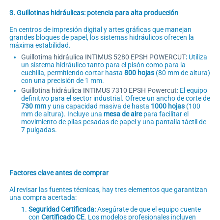
3. Guillotinas hidráulicas: potencia para alta producción
En centros de impresión digital y artes gráficas que manejan
grandes bloques de papel, los sistemas hidráulicos ofrecen la
máxima estabilidad.
Guillotima hidráulica INTIMUS 5280 EPSH POWERCUT
:
Utiliza
un sistema hidráulico tanto para el pisón como para la
cuchilla, permitiendo cortar hasta
800 hojas
(80 mm de altura)
con una precisión de 1 mm.
Guillotina hidráulica INTIMUS 7310 EPSH Powercut
:
El equipo
definitivo para el sector industrial. Ofrece un ancho de corte de
730 mm
y una capacidad masiva de hasta
1000 hojas
(100
mm de altura). Incluye una
mesa de aire
para facilitar el
movimiento de pilas pesadas de papel y una pantalla táctil de
7 pulgadas.
Factores clave antes de comprar
Al revisar las fuentes técnicas, hay tres elementos que garantizan
una compra acertada:
Seguridad Certificada:
Asegúrate de que el equipo cuente
con
Certificado CE
. Los modelos profesionales incluyen