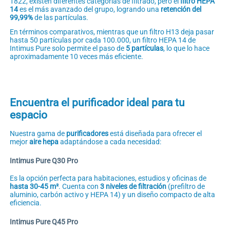
1822, existen diferentes categorías de filtrado, pero el
filtro HEPA
14
es el más avanzado del grupo, logrando una
retención del
99,99%
de las partículas.
En términos comparativos, mientras que un filtro H13 deja pasar
hasta 50 partículas por cada 100.000, un filtro HEPA 14 de
Intimus Pure solo permite el paso de
5 partículas
, lo que lo hace
aproximadamente 10 veces más eficiente.
Encuentra el purificador ideal para tu
espacio
Nuestra gama de
purificadores
está diseñada para ofrecer el
mejor
aire hepa
adaptándose a cada necesidad:
Intimus Pure Q30 Pro
Es la opción perfecta para habitaciones, estudios y oficinas de
hasta 30-45 m²
. Cuenta con
3 niveles de filtración
(prefiltro de
aluminio, carbón activo y HEPA 14) y un diseño compacto de alta
eficiencia.
Intimus Pure Q45 Pro