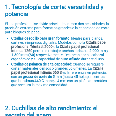
1. Tecnología de corte: versatilidad y
potencia
El uso profesional se divide principalmente en dos necesidades: la
precisión extrema para formatos grandes o la capacidad de corte
para bloques de papel.
Cizallas de rodillo para gran formato:
Ideales para planos,
carteles e impresos digitales. Modelos como la
Cizalla papel
profesional Trimfast 2000
o la
Cizalla papel profesional
Intimus 1260
permiten trabajar anchos de hasta
2.000 mm
y
1.300 mm (A0)
respectivamente. Destacan por su cabezal
ergonómico y su capacidad de
auto-afilado
durante el uso.
Cizallas de palanca de alta capacidad:
Cuando se requiere
cortar materiales densos o grandes volúmenes. La
Cizalla
papel profesional Intimus 560 S
es la referencia en potencia,
con un
grosor de corte de 5 mm
(hasta 45 hojas), mientras
que la
Intimus 440 C
maneja 4 mm con un pisón automático
que asegura la máxima comodidad.
2. Cuchillas de alto rendimiento: el
secreto del acero