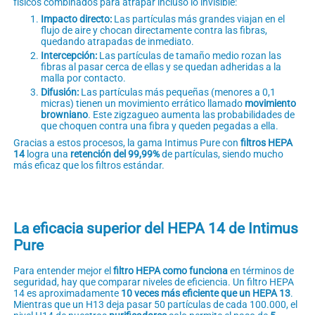
físicos combinados para atrapar incluso lo invisible:
Impacto directo:
Las partículas más grandes viajan en el
flujo de aire y chocan directamente contra las fibras,
quedando atrapadas de inmediato.
Intercepción:
Las partículas de tamaño medio rozan las
fibras al pasar cerca de ellas y se quedan adheridas a la
malla por contacto.
Difusión:
Las partículas más pequeñas (menores a 0,1
micras) tienen un movimiento errático llamado
movimiento
browniano
. Este zigzagueo aumenta las probabilidades de
que choquen contra una fibra y queden pegadas a ella.
Gracias a estos procesos, la gama Intimus Pure con
filtros HEPA
14
logra una
retención del 99,99%
de partículas, siendo mucho
más eficaz que los filtros estándar.
La eficacia superior del HEPA 14 de Intimus
Pure
Para entender mejor el
filtro HEPA como funciona
en términos de
seguridad, hay que comparar niveles de eficiencia. Un filtro HEPA
14 es aproximadamente
10 veces más eficiente que un HEPA 13
.
Mientras que un H13 deja pasar 50 partículas de cada 100.000, el