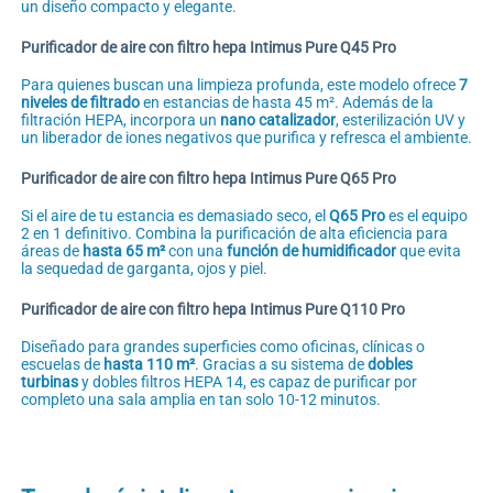
un diseño compacto y elegante.
Purificador de aire con filtro hepa
Intimus Pure Q45 Pro
Para quienes buscan una limpieza profunda, este modelo ofrece
7
niveles de filtrado
en estancias de hasta 45 m². Además de la
filtración HEPA, incorpora un
nano catalizador
, esterilización UV y
un liberador de iones negativos que purifica y refresca el ambiente.
Purificador de aire con filtro hepa
Intimus Pure Q65 Pro
Si el aire de tu estancia es demasiado seco, el
Q65 Pro
es el equipo
2 en 1 definitivo. Combina la purificación de alta eficiencia para
áreas de
hasta 65 m²
con una
función de humidificador
que evita
la sequedad de garganta, ojos y piel.
Purificador de aire con filtro hepa
Intimus Pure Q110 Pro
Diseñado para grandes superficies como oficinas, clínicas o
escuelas de
hasta 110 m²
. Gracias a su sistema de
dobles
turbinas
y dobles filtros HEPA 14, es capaz de purificar por
completo una sala amplia en tan solo 10-12 minutos.