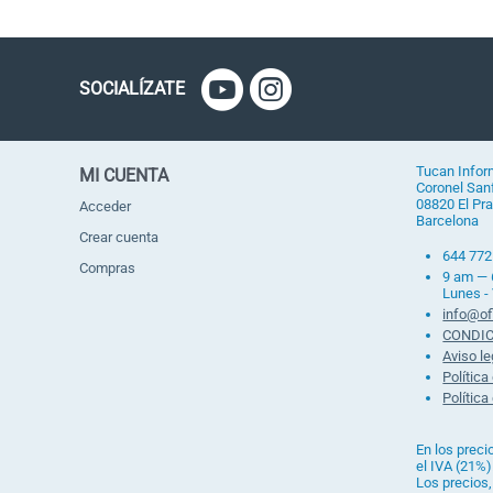
SOCIALÍZATE
Tucan Infor
MI CUENTA
Coronel Sanf
08820 El Pra
Acceder
Barcelona
Crear cuenta
644 772
Compras
9 am —
Lunes -
info@of
CONDIC
Aviso le
Política
Política
En los preci
el IVA (21%)
Los precios,