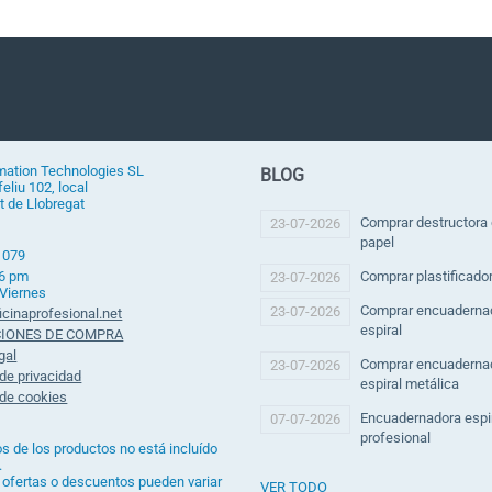
mation Technologies SL
BLOG
eliu 102, local
t de Llobregat
Comprar destructora
23-07-2026
papel
 079
 6 pm
Comprar plastificado
23-07-2026
 Viernes
Comprar encuaderna
23-07-2026
icinaprofesional.net
espiral
IONES DE COMPRA
gal
Comprar encuaderna
23-07-2026
 de privacidad
espiral metálica
 de cookies
Encuadernadora espi
07-07-2026
profesional
os de los productos no está incluído
.
 ofertas o descuentos pueden variar
VER TODO