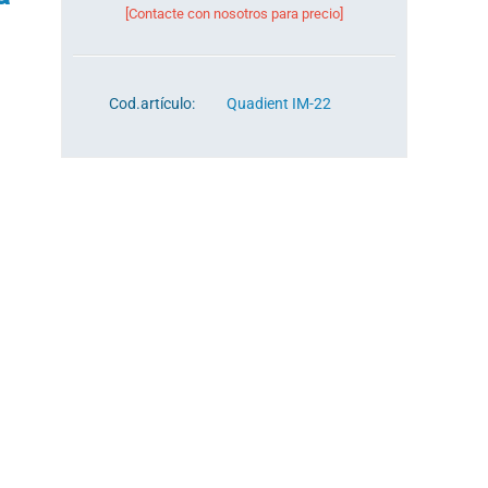
[Contacte con nosotros para precio]
Cod.artículo:
Quadient IM-22